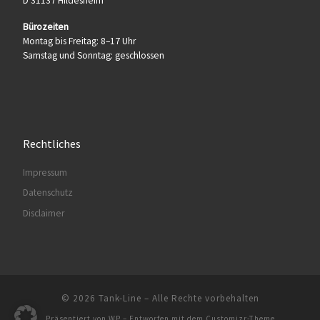
D 31137 Hildesheim
Bürozeiten
Montag bis Freitag: 8–17 Uhr
Samstag und Sonntag: geschlossen
Rechtliches
Impressum
Datenschutz
Disclaimer
© 2026
Tank-Line
– Alle Rechte vorbehalten
Präsentiert von
WP
– Entworfen mit dem
Customizr-Theme