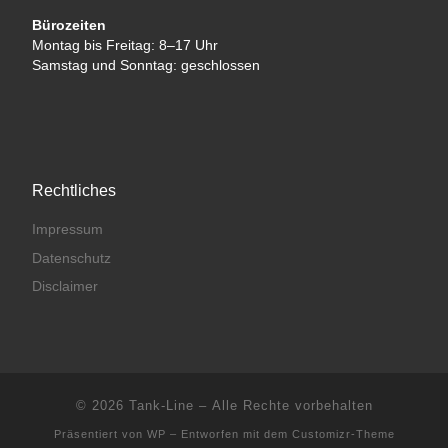
Bürozeiten
Montag bis Freitag: 8–17 Uhr
Samstag und Sonntag: geschlossen
Rechtliches
Impressum
Datenschutz
Disclaimer
© 2026
Tank-Line
– Alle Rechte vorbehalten
Präsentiert von
WP
– Entworfen mit dem
Customizr-Theme