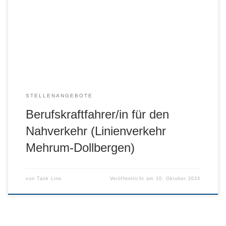
Zur Verstärkung unseres Teams suchen wir ab sofort …
STELLENANGEBOTE
Berufskraftfahrer/in für den
Nahverkehr (Linienverkehr
Mehrum-Dollbergen)
von
Tank Line
Veröffentlicht am
10. Oktober 2024