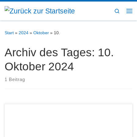
Zum Inhalt springen
Search
Me
Start
»
2024
»
Oktober
»
10.
Archiv des Tages:
10.
Oktober 2024
1 Beitrag